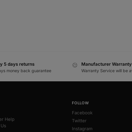
y 5 days returns
Manufacturer Warranty
ays money back guarantee
Warranty Service will be a
FOLLOW
Facebook
r Help
Twitter
 Us
Instagram