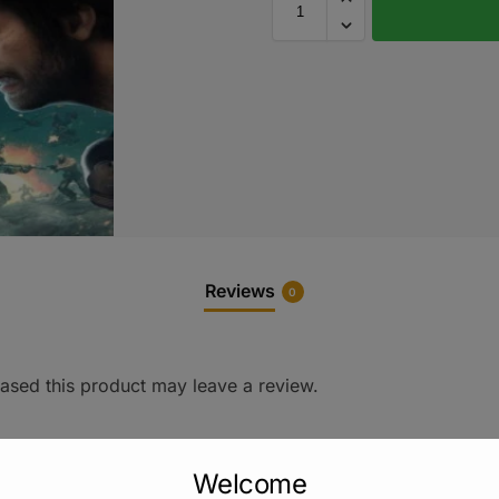
Reviews
0
sed this product may leave a review.
Welcome