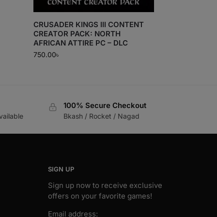
CRUSADER KINGS III CONTENT
CREATOR PACK: NORTH
AFRICAN ATTIRE PC – DLC
750.00
৳
100% Secure Checkout
vailable
Bkash / Rocket / Nagad
SIGN UP
Sign up now to receive exclusive
offers on your favorite games!
Email address: