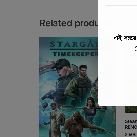
Related products
এই সময
গ
Stea
RENO
2,500