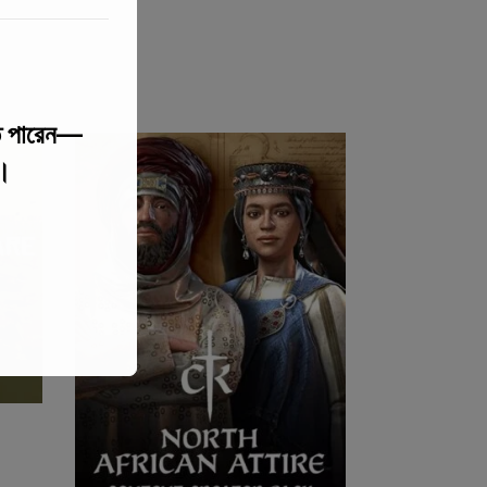
 পারেন—
য।