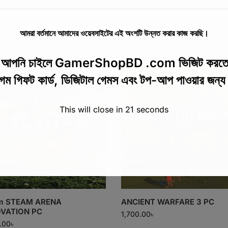
আমরা বর্তমানে আমাদের ওয়েবসাইটের এই অংশটি উন্নত করার কাজ করছি।
়ে আপনি চাইলে GamerShopBD .com ভিজিট করতে
েম গিফট কার্ড, ডিজিটাল গেমস এবং টপ-আপ পাওয়ার জন্
This will close in
20
seconds
m STEAM ARENA
ANCIENT WARFARE 3 PC
VATION PC
1,700.00
৳
.00
৳