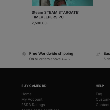
Steam STEAM STARGATE:
TIMEKEEPERS PC
2,500.00
৳
Free Worldwide shipping
Eas
On all orders above ২০০০৳
5 d
BUY GAMES BD
HELP
Home
Faq
My Account
Custome
ESRB Ratings
Contact