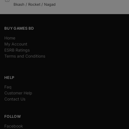
Bkash / Rocket / Nagad
BUY GAMES BD
Home
My Account
ESRB Ratings
Terms and Conditions
HELP
Faq
Customer Help
Contact Us
FOLLOW
Facebook