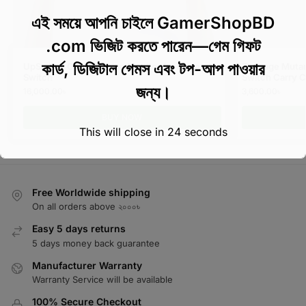
এই সময়ে আপনি চাইলে GamerShopBD
.com ভিজিট করতে পারেন—গেম গিফট
কার্ড, ডিজিটাল গেমস এবং টপ-আপ পাওয়ার
UpSwitch Orion Gaming Monitor for Nintendo
Teenage Mutant
Switch
Switch Carry 
জন্য।
16,000.00
৳
3,600.00
৳
BUY NOW
This will close in
24
seconds
Free Worldwide shipping
On all orders above ২০০০৳
Easy 5 days returns
5 days money back guarantee
Manufacturer Warranty
Warranty Service will be available
100% Secure Checkout