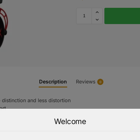
Description
Reviews
0
istinction and less distortion
ort
Welcome