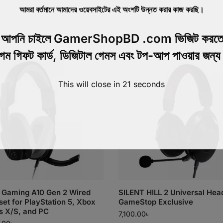
আমরা বর্তমানে আমাদের ওয়েবসাইটের এই অংশটি উন্নত করার কাজ করছি।
়ে আপনি চাইলে GamerShopBD .com ভিজিট করতে
েম গিফট কার্ড, ডিজিটাল গেমস এবং টপ-আপ পাওয়ার জন্
This will close in
20
seconds
 Gaming A10 Gen 2 Wired
SILENT HILL 2 Universal Hea
et for PlayStation 5, Xbox
GameStop Exclusive
s X/S, and PC
7,100.00
৳