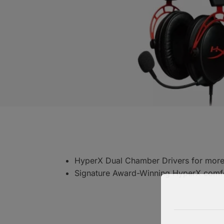
HyperX Dual Chamber Drivers for more d
Signature Award-Winning HyperX comf