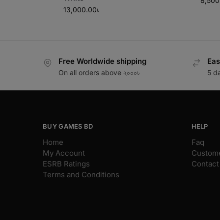
8,500
13,000.00
৳
Free Worldwide shipping
Eas
On all orders above ২০০০৳
5 d
BUY GAMES BD
HELP
Home
Faq
My Account
Custome
ESRB Ratings
Contact
Terms and Conditions