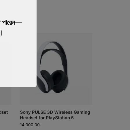
 পারেন—
য।
dset
Sony PULSE 3D Wireless Gaming
Headset for PlayStation 5
14,000.00
৳