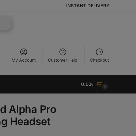
INSTANT DELIVERY
My Account
Customer Help
Checkout
0.00
৳
0
d Alpha Pro
g Headset