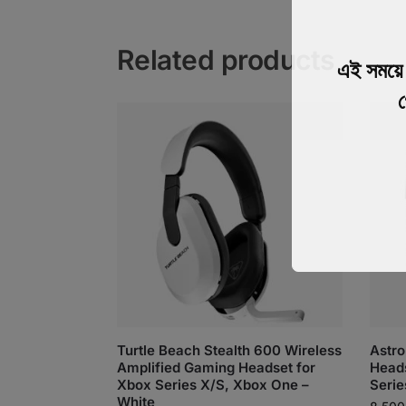
Related products
এই সময
গ
Turtle Beach Stealth 600 Wireless
Astro
Amplified Gaming Headset for
Heads
Xbox Series X/S, Xbox One –
Serie
White