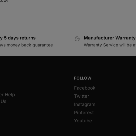
.00
৳
y 5 days returns
Manufacturer Warranty
ays money back guarantee
Warranty Service will be a
FOLLOW
Facebook
r Help
Twitter
 Us
Instagram
Pinterest
Youtube