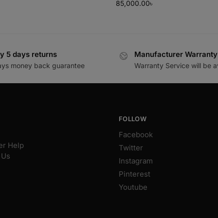
85,000.00
৳
y 5 days returns
Manufacturer Warranty
ays money back guarantee
Warranty Service will be a
FOLLOW
Facebook
r Help
Twitter
 Us
Instagram
Pinterest
Youtube