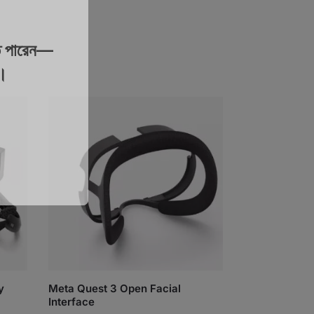
 পারেন—
য।
y
Meta Quest 3 Open Facial
Interface