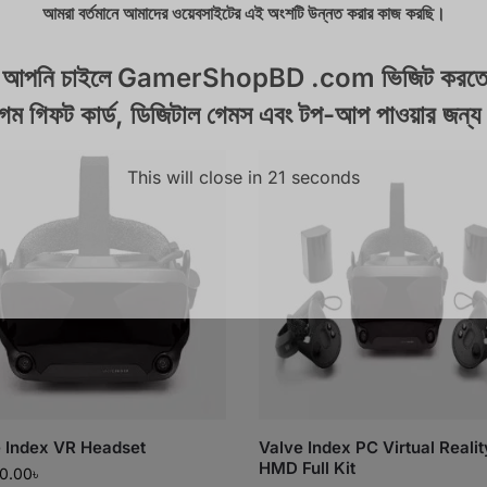
আমরা বর্তমানে আমাদের ওয়েবসাইটের এই অংশটি উন্নত করার কাজ করছি।
়ে আপনি চাইলে GamerShopBD .com ভিজিট করতে
েম গিফট কার্ড, ডিজিটাল গেমস এবং টপ-আপ পাওয়ার জন্
This will close in
21
seconds
 Index VR Headset
Valve Index PC Virtual Realit
HMD Full Kit
0.00
৳