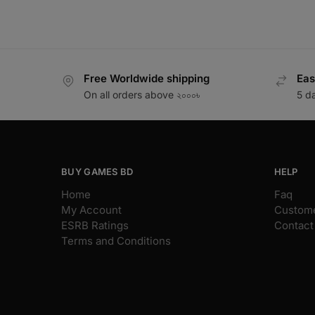
Free Worldwide shipping
Eas
On all orders above ২০০০৳
5 d
BUY GAMES BD
HELP
Home
Faq
My Account
Custome
ESRB Ratings
Contact
Terms and Conditions