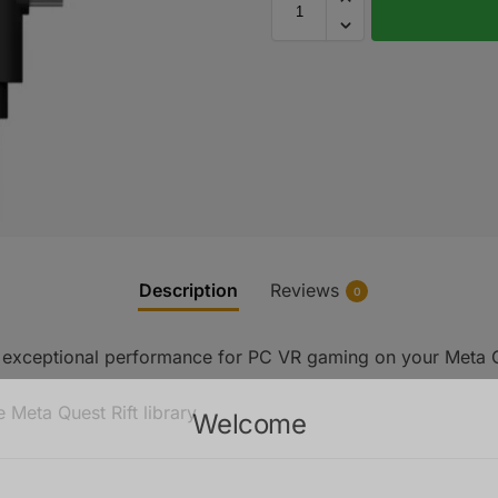
Description
Reviews
0
rs exceptional performance for PC VR gaming on your Meta 
 Meta Quest Rift library
Welcome