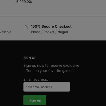
6,000.00
৳
100% Secure Checkout
vailable
Bkash / Rocket / Nagad
SIGN UP
Sign up now to receive exclusive
offers on your favorite games!
Email address: