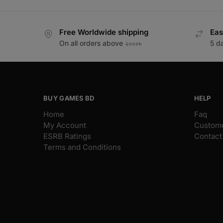
Free Worldwide shipping
Eas
On all orders above ২০০০৳
5 d
BUY GAMES BD
HELP
Home
Faq
My Account
Custome
ESRB Ratings
Contact
Terms and Conditions