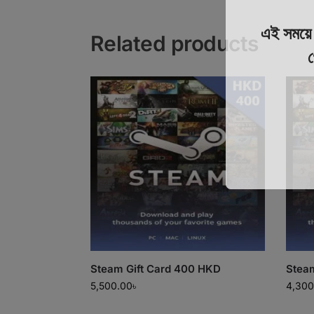
এই সময
Related products
গ
Steam Gift Card 400 HKD
Stea
5,500.00
৳
4,300