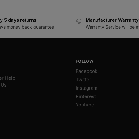
y 5 days returns
Manufacturer Warranty
ays money back guarantee
Warranty Service will be a
FOLLOW
Facebook
r Help
Twitter
 Us
Instagram
Pinterest
Youtube