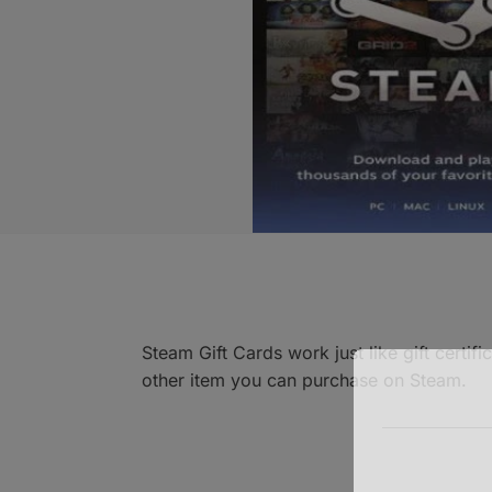
Steam Gift Cards work just like gift cert
other item you can purchase on Steam.