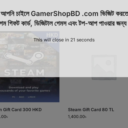
়ে আপনি চাইলে GamerShopBD .com ভিজিট করতে
েম গিফট কার্ড, ডিজিটাল গেমস এবং টপ-আপ পাওয়ার জন্
This will close in
21
seconds
m Gift Card 300 HKD
Steam Gift Card 80 TL
.00
৳
1,400.00
৳