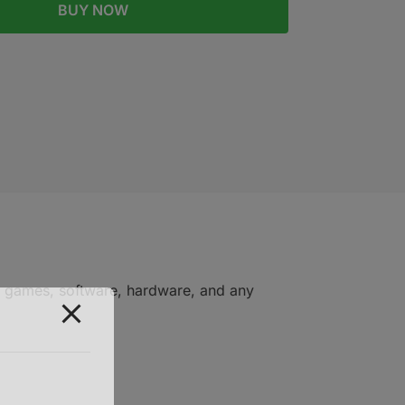
BUY NOW
of games, software, hardware, and any