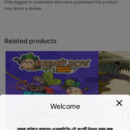
Only logged in customers who have purchased this product
may leave a review.
Related products
Welcome
আমরা বর্তমানে আমাদের ওয়েবসাইটের এই অংশটি উন্নত করার কাজ