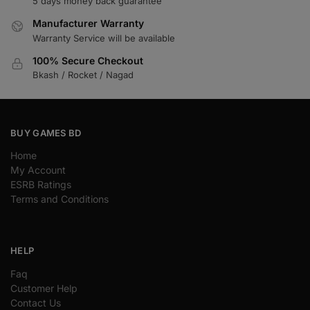
5 days money back guarantee
Manufacturer Warranty
Warranty Service will be available
100% Secure Checkout
Bkash / Rocket / Nagad
BUY GAMES BD
Home
My Account
ESRB Ratings
Terms and Conditions
HELP
Faq
Customer Help
Contact Us