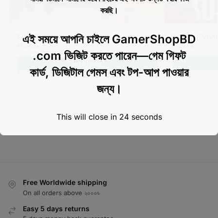
করছি।
এই সময়ে আপনি চাইলে GamerShopBD
TURNIP BOY ROBS A BANK PC
TIME SURVIVO
850.00
৳
1,000.00
৳
.com ভিজিট করতে পারেন—গেম গিফট
BUY NOW
কার্ড, ডিজিটাল গেমস এবং টপ-আপ পাওয়ার
জন্য।
This will close in
23
seconds
Free Worldwide shipping
On all orders above ২০০০৳
Easy 5 days returns